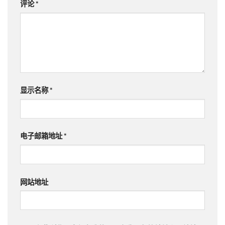
评论
*
显示名称
*
电子邮箱地址
*
网站地址