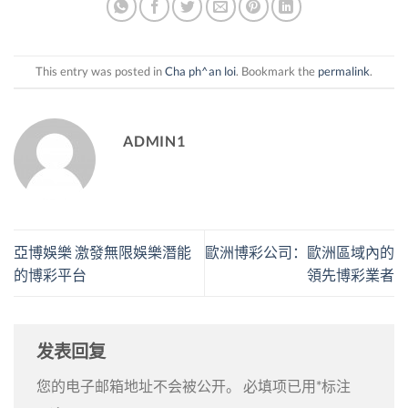
This entry was posted in
Cha ph^an loi
. Bookmark the
permalink
.
ADMIN1
亞博娛樂 激發無限娛樂潛能
歐洲博彩公司：歐洲區域內的
的博彩平台
領先博彩業者
发表回复
您的电子邮箱地址不会被公开。
必填项已用
*
标注