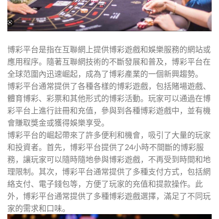
博彩平台是指在互聯網上提供博彩遊戲和娛樂服務的網站或
應用程序。隨著互聯網技術的不斷發展和普及，博彩平台在
全球范圍內迅速崛起，成為了博彩產業的一個新興趨勢。
博彩平台通常提供了各種各樣的博彩遊戲，包括賭場遊戲、
體育博彩、彩票和其他形式的博彩活動。玩家可以通過在博
彩平台上進行註冊和充值，參與到各種博彩遊戲中，並有機
會賺取獎金或獲得娛樂享受。
博彩平台的崛起帶來了許多便利和機會，吸引了大量的玩家
和投資者。首先，博彩平台提供了24小時不間斷的博彩服
務，讓玩家可以隨時隨地參與博彩遊戲，不再受到時間和地
理限制。其次，博彩平台通常提供了多種支付方式，包括網
絡支付、電子錢包等，方便了玩家的充值和提款操作。此
外，博彩平台通常提供了多種博彩遊戲選擇，滿足了不同玩
家的需求和口味。