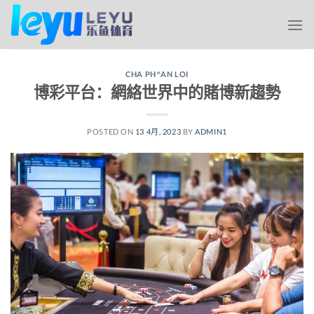
Skip
to
content
CHA PH^AN LOI
博彩平台：網絡世界中的賭博新趨勢
POSTED ON
13 4月, 2023
BY
ADMIN1