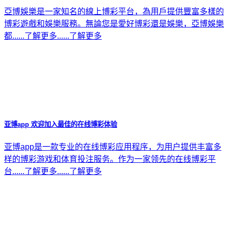
亞博娛樂是一家知名的線上博彩平台，為用戶提供豐富多樣的
博彩遊戲和娛樂服務。無論您是愛好博彩還是娛樂，亞博娛樂
都......了解更多......了解更多
亚博app 欢迎加入最佳的在线博彩体验
亚博app是一款专业的在线博彩应用程序，为用户提供丰富多
样的博彩游戏和体育投注服务。作为一家领先的在线博彩平
台......了解更多......了解更多