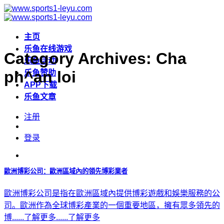
Skip
to
content
主页
乐鱼在线游戏
Category Archives:
Cha
乐鱼活动
ph^an loi
乐鱼赞助
APP下载
乐鱼文章
注册
登录
歐洲博彩公司：歐洲區域內的領先博彩業者
歐洲博彩公司是指在歐洲區域內提供博彩遊戲和娛樂服務的公
司。歐洲作為全球博彩產業的一個重要地區，擁有眾多領先的
博......了解更多......了解更多